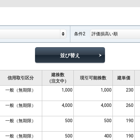
条件2
評価損高い順
並び替え
建株数
信用取引区分
現引可能株数
建単価
（注文中）
一般（無期限）
1,000
1,000
230
一般（無期限）
4,000
4,000
260
一般（無期限）
500
500
190
一般（無期限）
500
400
190