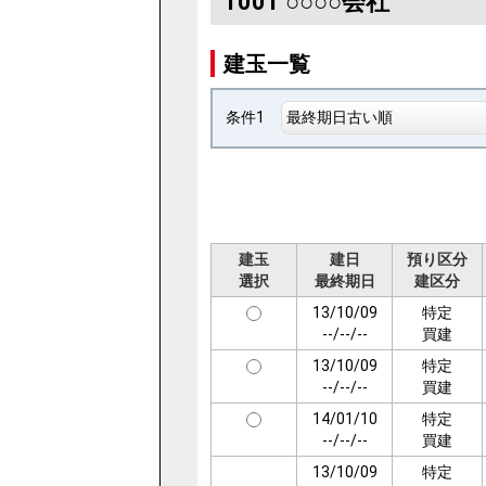
1001
○○○○会社
建玉一覧
条件1
最終期日古い順
建玉
建日
預り区分
選択
最終期日
建区分
13/10/09
特定
--/--/--
買建
13/10/09
特定
--/--/--
買建
14/01/10
特定
--/--/--
買建
13/10/09
特定