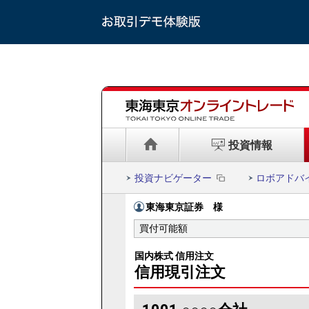
投資情報
投資ナビゲーター
ロボアドバ
東海東京証券
様
買付可能額
国内株式 信用注文
信用現引注文