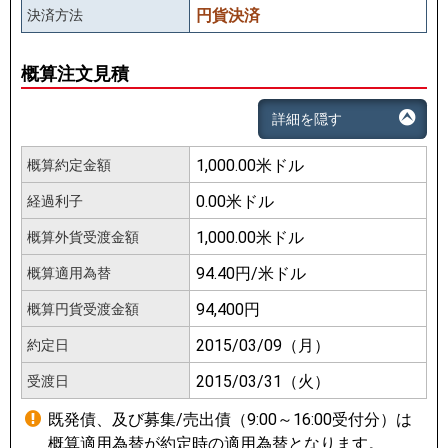
円貨決済
決済方法
概算注文見積
詳細を隠す
1,000.00米ドル
概算約定金額
0.00米ドル
経過利子
1,000.00米ドル
概算外貨受渡金額
94.40円/米ドル
概算適用為替
94,400円
概算円貨受渡金額
2015/03/09（月）
約定日
2015/03/31（火）
受渡日
既発債、及び募集/売出債（9:00～16:00受付分）は
概算適用為替が約定時の適用為替となります。