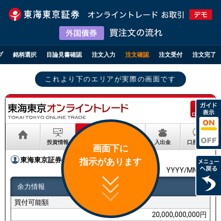
プ
銘柄選択
目論見書確認
注文入力
注文確認
注文受付
注文完了
これより下のエリアが実際の画面です
ログアウト
投資情報
取引
資産状況
入出金
口座情報
画面下に
東海東京証券
様
指示があります
YYYY/MM/DD
余力情報
買付可能額
20,000,000,000円