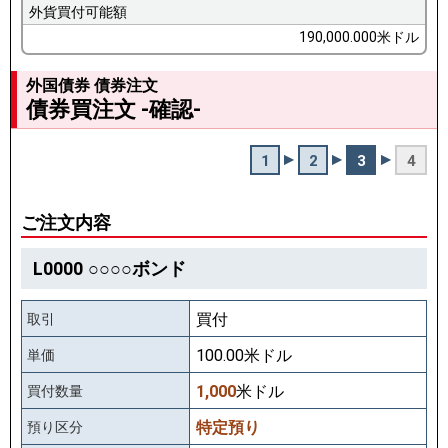
外貨買付可能額
190,000.000米ドル
外国債券 債券注文
債券買注文 -確認-
1
2
3
4
ご注文内容
L0000
○○○○ボンド
買付
取引
100.00米ドル
単価
1,000
米ドル
買付数量
特定預り
預り区分