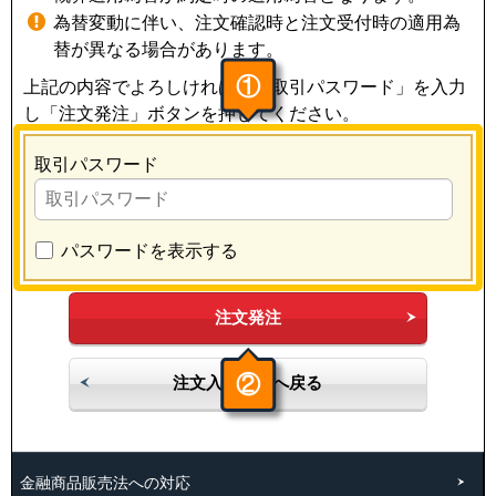
為替変動に伴い、注文確認時と注文受付時の適用為
替が異なる場合があります。
①
上記の内容でよろしければ、「取引パスワード」を入力
し「注文発注」ボタンを押してください。
取引パスワード
パスワードを表示する
注文発注
②
注文入力画面へ戻る
金融商品販売法への対応