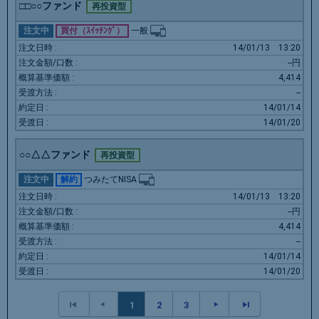
□□○○ファンド
再投資型
注文中
買付（ｽｲｯﾁﾝｸﾞ）
一般
14/01/13
13:20
--円
4,414
--
14/01/14
14/01/20
○○△△ファンド
再投資型
注文中
解約
つみたてNISA
14/01/13
13:20
--円
4,414
--
14/01/14
14/01/20
1
2
3