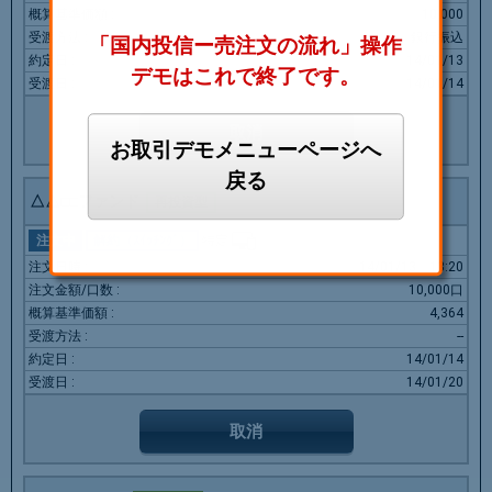
10,000
銀行振込
「国内投信ー売注文の流れ」操作
14/01/13
デモはこれで終了です。
14/01/14
取消
お取引デモメニューページへ
戻る
△△□□ファンド
再投資型
注文中
解約（ｽｲｯﾁﾝｸﾞ）
特定
14/01/13
13:20
10,000口
4,364
--
14/01/14
14/01/20
取消