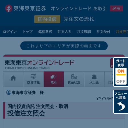
ログイン
トップ
銘柄選択
注文入力
注文確認
注文受付
注文完
これより下のエリアが実際の画面です
ログアウト
投資情報
取引
資産状況
入出金
口座情報
東海東京証券
様
YYYY/MM/DD
国内投資信託 注文照会・取消
投信注文照会