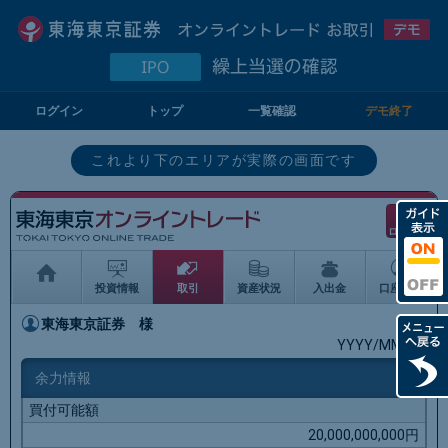
ログイン
トップ
一覧確認
デモ終了
これより下のエリアが実際の画面です
ログアウト
投資情報
取引
資産状況
入出金
口座情報
東海東京証券
様
YYYY/MM/DD
余力情報
買付可能額
20,000,000,000円