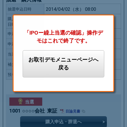
2014/04/02（水） 08:00
抽選申込日時
購入申込（辞退）
--
日時
「IPOー繰上当選の確認」操作デ
50株
申込数量
モはこれで終了です。
指値 125,000円
申込価格
--
当選数量
お取引デモメニューページへ
--
補欠当選数量
戻る
--
預り区分
当選
1001
○○○○会社
東証
目論見書
購入申込・辞退へ