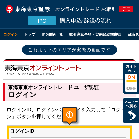
ログイン
トップ
IPO
銘柄一覧
取引注意事項・
契約締結前書面
目論見
これより下のエリアが実際の画面です
東海東京オンライントレード ユーザ認証
ログイン
ログインID、ログインパスワードを入力して「ログイ
①
ン」ボタンを押してください。
ログインID