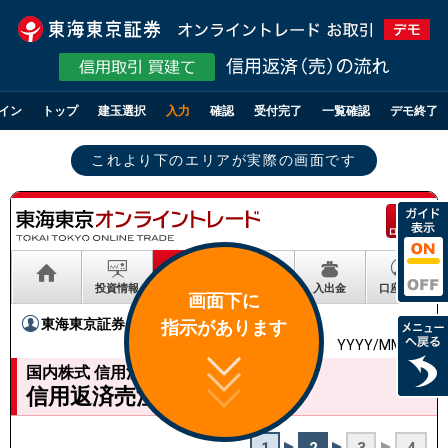
イン
トップ
建玉選択
入力
確認
受付完了
一覧確認
デモ終了
これより下のエリアが実際の画面です
ログアウト
投資情報
取引
資産状況
入出金
口座情報
画面下に
東海東京証券
様
指示があります
YYYY/MM/DD
国内株式 信用注文
信用返済売注文 -入力-