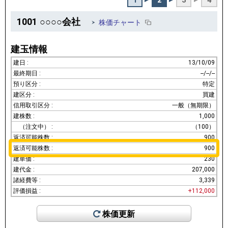
1
2
3
4
1001
○○○○会社
株価チャート
建玉情報
13/10/09
--/--/--
特定
買建
一般（無期限）
1,000
（100）
900
900
230
207,000
3,339
+112,000
株価更新