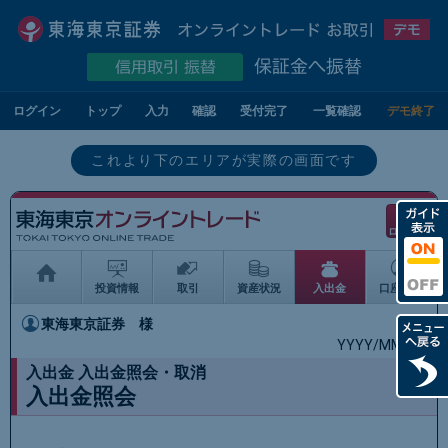
ログイン
トップ
入力
確認
受付完了
一覧確認
デモ終了
これより下のエリアが実際の画面です
ログアウト
投資情報
取引
資産状況
入出金
口座情報
東海東京証券
様
YYYY/MM/DD
入出金 入出金照会・取消
入出金照会