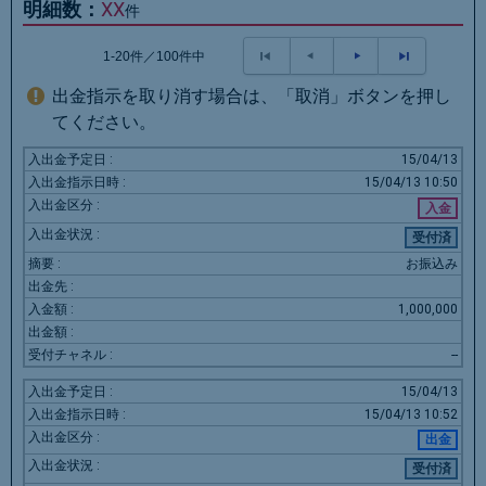
明細数：
XX
件
1-20件／100件中
出金指示を取り消す場合は、「取消」ボタンを押し
てください。
15/04/13
15/04/13
10:50
入金
受付済
お振込み
1,000,000
--
15/04/13
15/04/13
10:52
出金
受付済