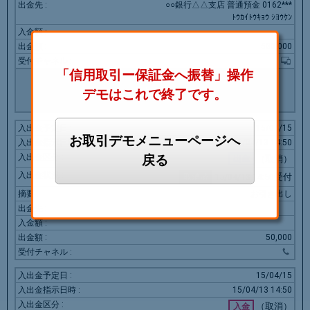
○○銀行△△支店 普通預金 0162***
ﾄｳｶｲﾄｳｷｮｳ ｼﾖｳｹﾝ
500,000
「信用取引ー保証金へ振替」操作
取消
デモはこれで終了です。
15/04/15
お取引デモメニューページへ
15/04/13
14:50
戻る
（取消）
出金
15/04/13
14:50受付
取消済
お引き出し
50,000
15/04/15
15/04/13
14:50
（取消）
入金