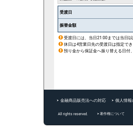
受渡日
振替金額
受渡日には、当日21:00までは当日
休日は4営業日先の受渡日は指定で
預り金から保証金へ振り替える日付
金融商品販売法への対応
個人情報
著作権について
All rights reserved.