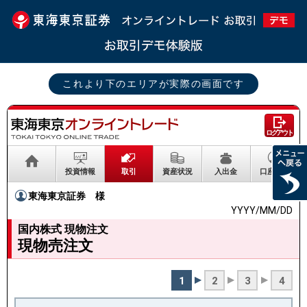
これより下のエリアが実際の画面です
ログアウト
投資情報
取引
資産状況
入出金
口座情報
東海東京証券
様
YYYY/MM/DD
国内株式 現物注文
現物売注文
1
2
3
4