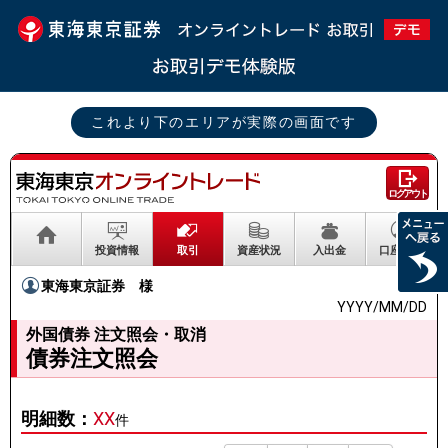
これより下のエリアが実際の画面です
ログアウト
投資情報
取引
資産状況
入出金
口座情報
東海東京証券
様
YYYY/MM/DD
外国債券 注文照会・取消
債券注文照会
明細数：
XX
件