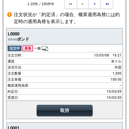
1-20件／100件中
注文状況が「約定済」の場合、概算適用為替には約
定時の適用為替を表示します。
L0000
○○○○ボンド
注文中
募集
一般
15/03/08
16:21
米ドル
外貨
1,000
100.00
--
15/03/09
15/03/30
取消
L0001