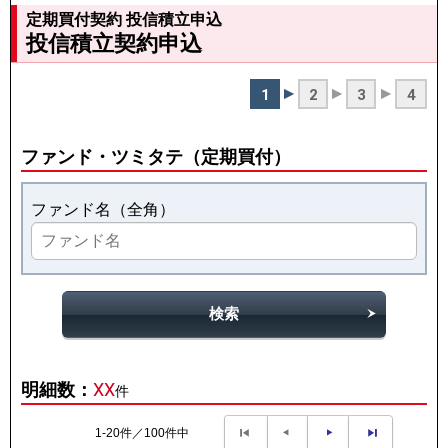
定期買付契約 投信積立申込
投信積立契約申込
1
2
3
4
ファンド・ツミタテ（定期買付）
ファンド名（全角）
検索
明細数：
XX
件
1-20件／100件中