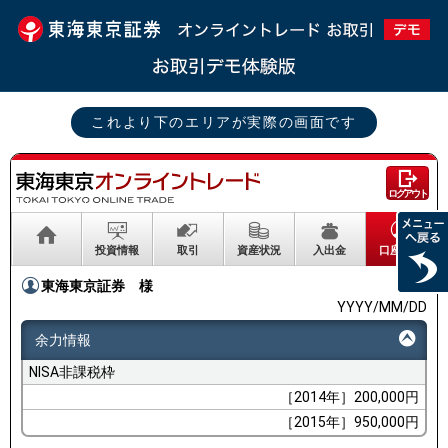
これより下のエリアが実際の画面です
ログアウト
投資情報
取引
資産状況
入出金
口座情報
東海東京証券
様
YYYY/MM/DD
余力情報
NISA非課税枠
［2014年］200,000円
［2015年］950,000円