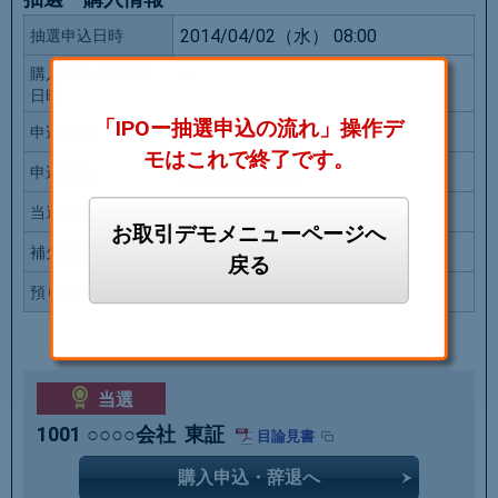
2014/04/02（水） 08:00
抽選申込日時
購入申込（辞退）
--
日時
「IPOー抽選申込の流れ」操作デ
50株
申込数量
モはこれで終了です。
指値 125,000円
申込価格
--
当選数量
お取引デモメニューページへ
--
補欠当選数量
戻る
--
預り区分
当選
1001
○○○○会社
東証
目論見書
購入申込・辞退へ