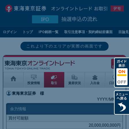
ログイン
トップ
IPO
銘柄一覧
取引注意事項・
契約締結前書面
目論見
これより下のエリアが実際の画面です
ログアウト
投資情報
取引
資産状況
入出金
口座情報
東海東京証券
様
YYYY/MM/DD
余力情報
買付可能額
20,000,000,000円