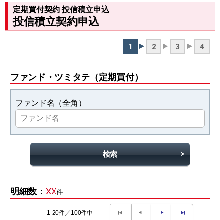
定期買付契約 投信積立申込
投信積立契約申込
1
2
3
4
ファンド・ツミタテ（定期買付）
ファンド名（全角）
検索
明細数：
XX
件
1-20件／100件中