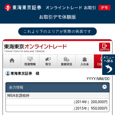
これより下のエリアが実際の画面です
ログアウト
投資情報
取引
資産状況
入出金
口座情報
東海東京証券
様
YYYY/MM/DD
余力情報
NISA非課税枠
［2014年］200,000円
［2015年］950,000円