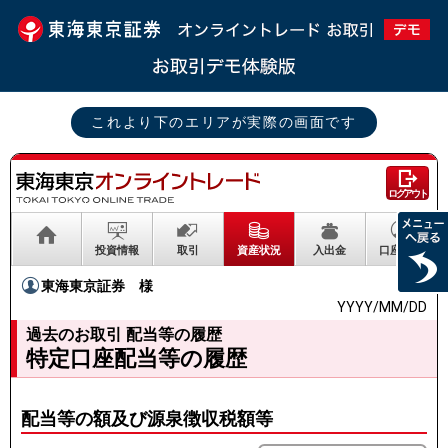
これより下のエリアが実際の画面です
ログアウト
投資情報
取引
資産状況
入出金
口座情報
東海東京証券
様
YYYY/MM/DD
過去のお取引 配当等の履歴
特定口座配当等の履歴
配当等の額及び源泉徴収税額等