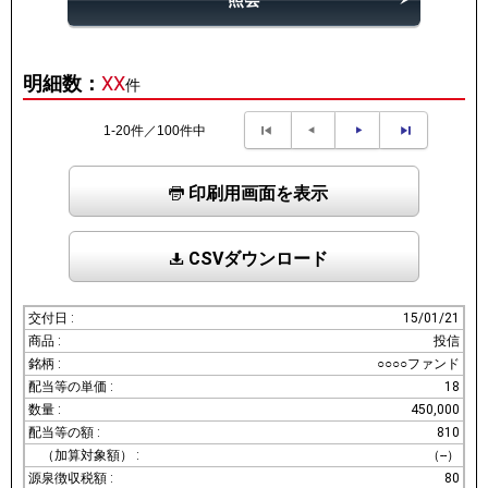
照会
明細数：
XX
件
1-20件／100件中
印刷用画面を表示
CSVダウンロード
15/01/21
投信
○○○○ファンド
18
450,000
810
（--）
80