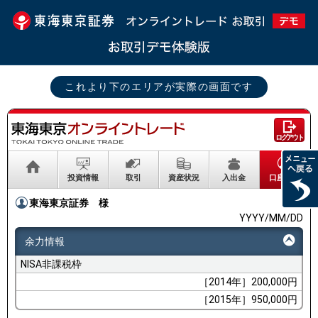
これより下のエリアが実際の画面です
ログアウト
投資情報
取引
資産状況
入出金
口座情報
東海東京証券
様
YYYY/MM/DD
余力情報
NISA非課税枠
［2014年］200,000円
［2015年］950,000円