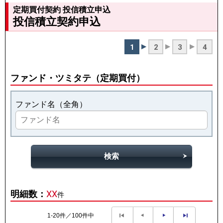
定期買付契約 投信積立申込
投信積立契約申込
1
2
3
4
ファンド・ツミタテ（定期買付）
ファンド名（全角）
検索
明細数：
XX
件
1-20件／100件中