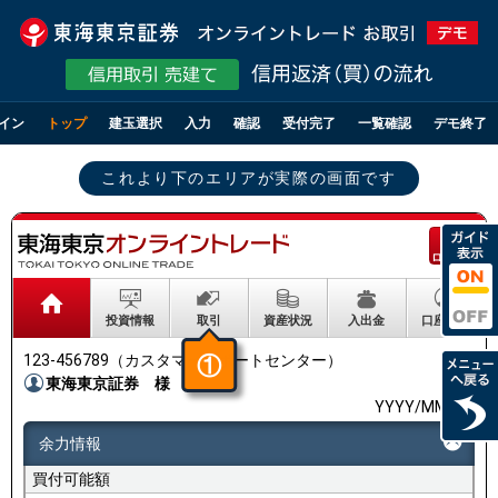
イン
トップ
建玉選択
入力
確認
受付完了
一覧確認
デモ終了
これより下のエリアが実際の画面です
ログアウト
投資情報
取引
資産状況
入出金
口座情報
123-456789（カスタマーサポートセンター）
①
東海東京証券
様
YYYY/MM/DD
余力情報
買付可能額