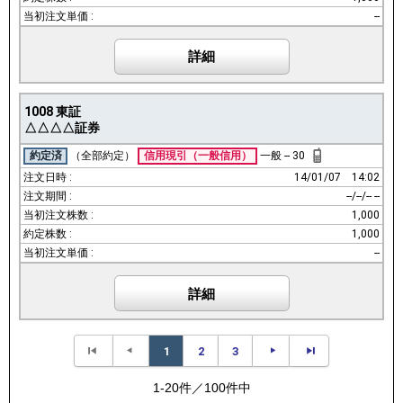
--
詳細
1008
東証
△△△△証券
約定済
（全部約定）
信用現引
（一般信用）
一般
--
30
14/01/07
14:02
--/--/-- --
1,000
1,000
--
詳細
1
2
3
1-20件／100件中