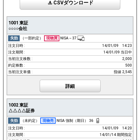
CSVダウンロード
1001
東証
○○○○会社
失効
（一部約定）
現物買
NISA
--
37
14/01/09
14:23
14/01/09 当日中
2,000
500
指値 2,545
詳細
1002
東証
△△△△証券
失効
（未約定）
現物売
NISA
強制（期日）
36
14/01/09
14:20
14/01/14 期間指定