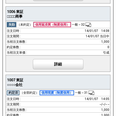
1006
東証
□□□□商事
失効
（未約定）
信用返済買
（制度信用）
一般
--
32
14/01/07
14:08
14/01/07 当日中
1,000
0
引成
詳細
1007
東証
○○○○会社
約定済
（全部約定）
信用現渡
（制度信用）
一般
--
31
14/01/07
14:05
--/--/-- --
1,000
1,000