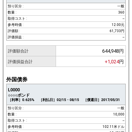
一般
360
--
12.00元
61,733円
--
644,948円
評価額合計
+1,024
円
評価損益合計
外国債券
L0000
○○○○ボンド
［利率］0.625%
［利払日］02/15・08/15
［償還日］2017/05/31
一般
10,000
--
102.11米ドル