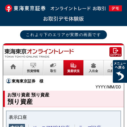
これより下のエリアが実際の画面です
ログアウト
投資情報
取引
資産状況
入出金
口座情報
東海東京証券
様
YYYY/MM/DD
お預り資産 預り資産
預り資産
表示口座