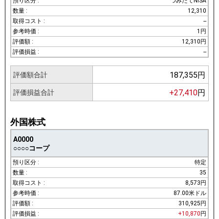
つみたてNISA
12,310
--
1円
12,310円
--
187,355円
評価額合計
+27,410
円
評価損益合計
外国株式
A0000
○○○○コープ
特定
35
8,573円
87.00米ドル
310,925円
+10,870
円