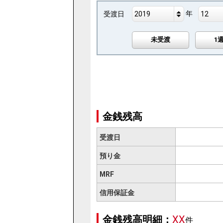
年
2019
12
受渡日
未受渡
1
金銭残高
受渡日
預り金
MRF
信用保証金
金銭残高明細：
XX
件