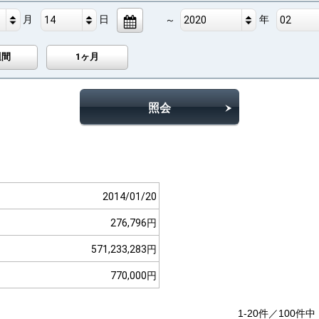
月
日
年
14
2020
02
週間
1ヶ月
照会
2014/01/20
276,796円
571,233,283円
770,000円
1-20件／100件中