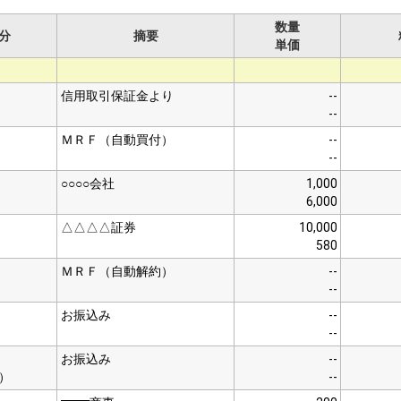
数量
分
摘要
単価
信用取引保証金より
--
--
ＭＲＦ（自動買付）
--
--
○○○○会社
1,000
6,000
△△△△証券
10,000
580
ＭＲＦ（自動解約）
--
--
お振込み
--
--
お振込み
--
）
--