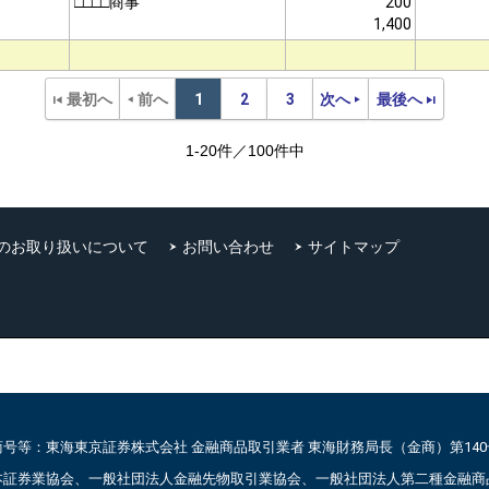
□□□□商事
200
1,400
最初へ
前へ
1
2
3
次へ
最後へ
1-20件／100件中
のお取り扱いについて
お問い合わせ
サイトマップ
商号等：東海東京証券株式会社 金融商品取引業者 東海財務局長（金商）第140
本証券業協会、一般社団法人金融先物取引業協会、一般社団法人第二種金融商