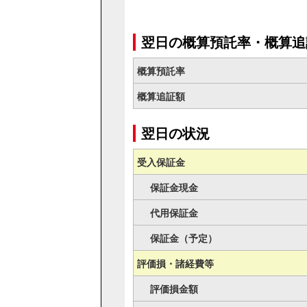
翌日の概算預託率・概算追
概算預託率
概算追証額
翌日の状況
受入保証金
保証金現金
代用保証金
保証金（予定）
評価損・諸経費等
評価損金額