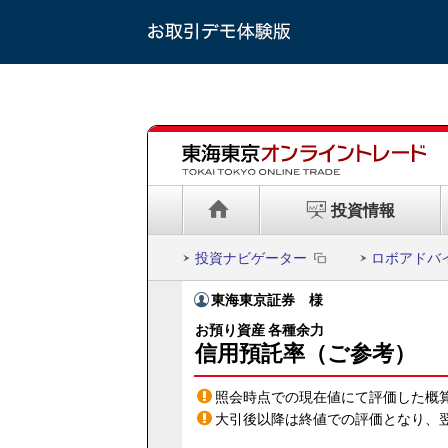
投資情報
投資ナビゲーター
ロボアドバ
東海東京証券
様
お預り資産 各種余力
信用預託率（ご参考）
照会時点での現在値にて評価した概
大引後以降は終値での評価となり、