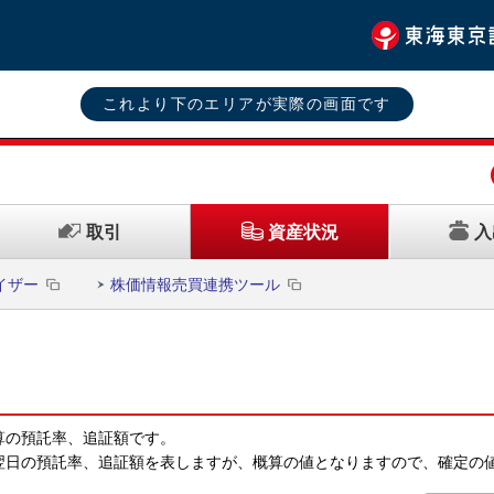
これより下のエリアが実際の画面です
取引
入
資産状況
イザー
株価情報売買連携ツール
算の預託率、追証額です。
翌日の預託率、追証額を表しますが、概算の値となりますので、確定の