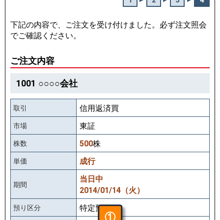
1
2
3
4
下記の内容で、ご注文を受け付けました。必ず注文照会
でご確認ください。
ご注文内容
1001
○○○○会社
信用返済買
取引
東証
市場
500
株
株数
成行
単価
当日中
期間
2014/01/14（火）
特定預り
預り区分
①