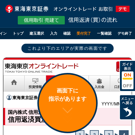
イン
トップ
建玉選択
入力
確認
受付完了
一覧確認
デモ終了
これより下のエリアが実際の画面です
ログアウト
投資情報
取引
資産状況
入出金
口座情報
画面下に
東海東京証券
様
指示があります
YYYY/MM/DD
国内株式 信用注文
信用返済買注文 -受付-