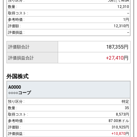
つみたてNISA
12,310
--
1円
12,310円
--
187,355円
評価額合計
+27,410
円
評価損益合計
外国株式
A0000
○○○○コープ
特定
35
8,573円
87.00米ドル
310,925円
+10,870
円