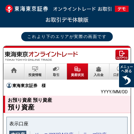
これより下のエリアが実際の画面です
ログアウト
投資情報
取引
資産状況
入出金
口座情報
東海東京証券
様
YYYY/MM/DD
お預り資産 預り資産
預り資産
表示口座