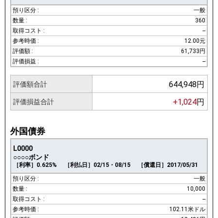
一般
360
--
12.00元
61,733円
--
644,948円
評価額合計
+1,024
円
評価損益合計
外国債券
L0000
○○○○ボンド
［利率］0.625%
［利払日］02/15・08/15
［償還日］2017/05/31
一般
10,000
--
102.11米ドル