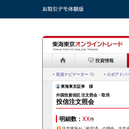
投資情報
投資ナビゲーター
ロボアドバ
東海東京証券
様
外国投資信託 注文照会・取消
投信注文照会
明細数：
XX
件
注文状況が「約定済」の場合、注文