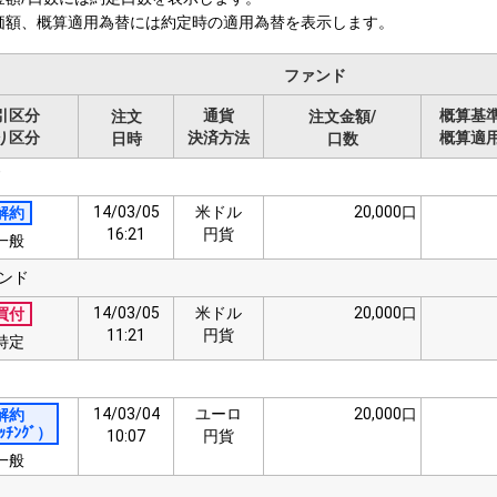
価額、概算適用為替には約定時の適用為替を表示します。
ファンド
引区分
通貨
概算基
注文
注文金額/
り区分
決済方法
概算適
日時
口数
ド
14/03/05
米ドル
20,000口
解約
16:21
円貨
一般
ンド
14/03/05
米ドル
20,000口
買付
11:21
円貨
特定
14/03/04
ユーロ
20,000口
解約
ｯﾁﾝｸﾞ）
10:07
円貨
一般