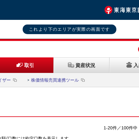
これより下のエリアが実際の画面です
資産状況
入
取引
イザー
株価情報売買連携ツール
1-20件／100件中
金額/口数には約定口数を表示します。