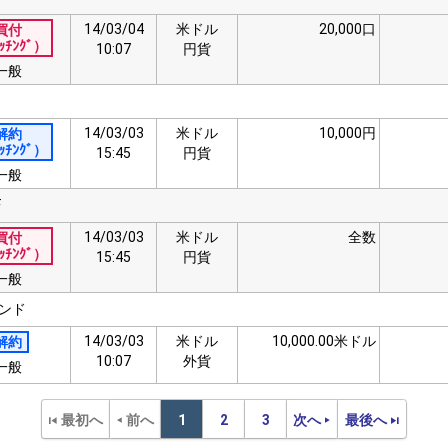
14/03/04
米ドル
20,000口
買付
ｯﾁﾝｸﾞ）
10:07
円貨
一般
14/03/03
米ドル
10,000円
解約
ｯﾁﾝｸﾞ）
15:45
円貨
一般
F
14/03/03
米ドル
全数
買付
ｯﾁﾝｸﾞ）
15:45
円貨
一般
ンド
14/03/03
米ドル
10,000.00米ドル
解約
10:07
外貨
一般
最初へ
前へ
1
2
3
次へ
最後へ