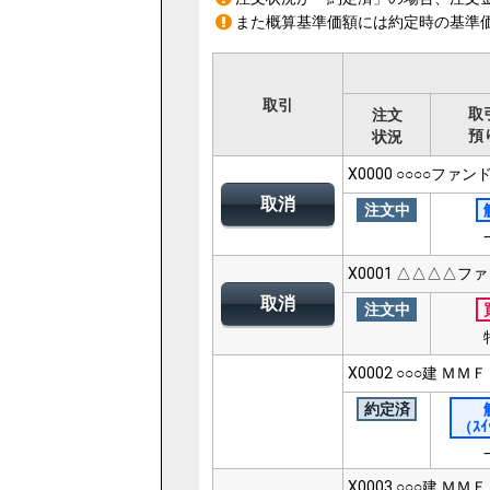
また概算基準価額には約定時の基準
取引
取
注文
預
状況
X0000
○○○○ファン
取消
注文中
X0001
△△△△ファ
取消
注文中
X0002
○○○建 ＭＭＦ
約定済
（ｽｲ
X0003
○○○建 ＭＭＦ