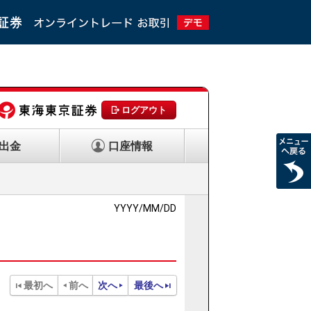
ログアウト
出金
口座情報
YYYY/MM/DD
最初へ
前へ
次へ
最後へ