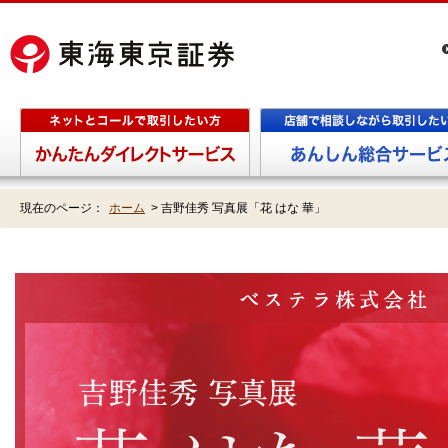
現在のページ：
ホーム
>
吉野佳秀 写真展「花 はな 華」