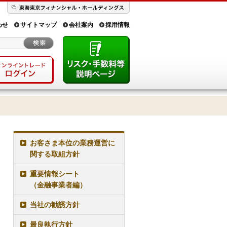
わせ
サイトマップ
会社案内
採用情報
お客さま本位の業務運営に
関する取組方針
重要情報シート
（金融事業者編）
当社の勧誘方針
最良執行方針