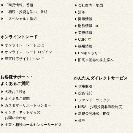
「商品情報」番組
会社案内・地図
「相続・投資を学ぶ」番組
沿革
「スペシャル」番組
開示情報
財務情報
業務情報
オンライントレード
CSR
オンライントレードとは
採用情報
オンライントレード ログイン
CMギャラリー
障害対応サイトについて
旧髙木証券の株主様へ
お客様サポート・
かんたんダイレクトサービス
よくあるご質問
信用取引
各種お手続き
投資信託
よくあるご質問
ファンド・ツミタテ
カスタマーサポートセンター
NISA（少額投資非課税制度）
インターネットからの
新規公開株式（IPO）
お問い合わせ
債券
士業・相続コールセンターサービス