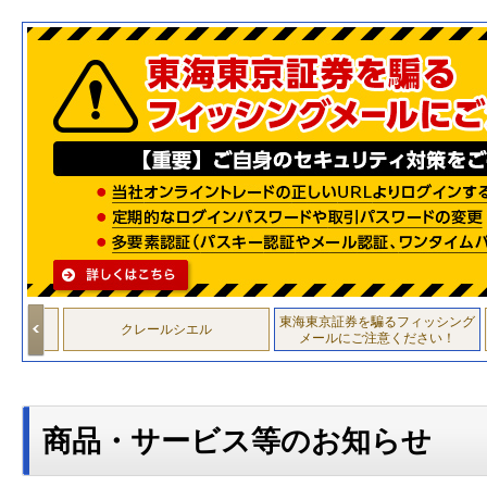
o
東海東京証券を騙るフィッシング
クレールシエル
年金）
メールにご注意ください！
ン・
投資ナビゲーター
東海東京LIVE!プラス
ァンド
商品・サービス等のお知らせ