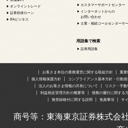
カスタマーサポートセンター
オンライントレード
インターネットからの
証券担保ローン
お問い合わせ
IFAビジネス
士業・相続コールセンターサ
用語集で検索
証券用語集
お客さま本位の業務運営に関する取組方針
重要
個人情報保護方針
コンプライアンス基本方針・行動規
法人のお客さま情報の共有について
リスク・手数
利益相反管理方針の概要等
債務の履行に関する
無登録格付に関する説明
免責事項
サ
商号等：東海東京証券株式会社