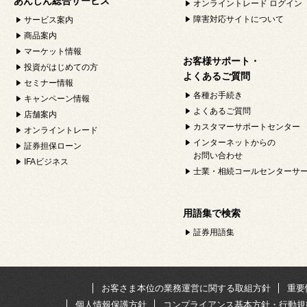
あんしん総合サービス
オンライントレード ログイン
障害対応サイトについて
サービス案内
商品案内
マーケット情報
お客様サポート・
投資がはじめての方
よくあるご質問
セミナー情報
各種お手続き
キャンペーン情報
よくあるご質問
店舗案内
カスタマーサポートセンター
オンライントレード
インターネットからの
証券担保ローン
お問い合わせ
IFAビジネス
士業・相続コールセンターサ
用語集で検索
証券用語集
お客さま本位の業務運営に関する取組方針
重要
個人情報保護方針
コンプライアンス基本方針・行動規