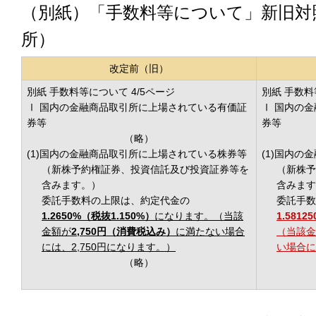
（別紙）「手数料等について」新旧対
所）
改定前（旧）
別紙 手数料等について 4/5ページ
別紙 手数料
Ⅰ 国内の金融商品取引所に上場されている有価証
Ⅰ 国内の
券等
券等
（略）
(1)国内の金融商品取引所に上場されている株券等
(1)国内
（新株予約権証券、投資信託及び投資証券等を
（新株予
含みます。）
含みます
委託手数料の上限は、約定代金の
委託手数
1.2650%（税抜1.150%）
になります。（当該
1.5812
金額が
2,750円（消費税込み）
に満たない場合
（当該金
には、2,750円になります。）
い場合に
（略）