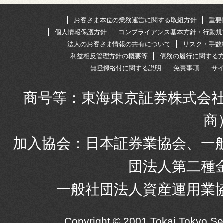
お客さま本位の業務運営に関する取組方針
重要
個人情報保護方針
コンプライアンス基本方針・行動規
法人のお客さま情報の共有について
リスク・手数
利益相反管理方針の概要等
債務の履行に関する
無登録格付に関する説明
免責事項
サ
商号等：東海東京証券株式会社
商
加入協会：日本証券業協会、一
団法人第二種
一般社団法人資産運用業
Copyright © 2001 Tokai Tokyo S