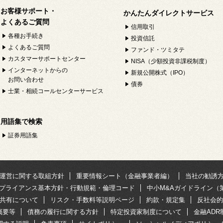
お客様サポート・
かんたんダイレクトサービス
よくあるご質問
信用取引
各種お手続き
投資信託
よくあるご質問
ファンド・ツミタテ
カスタマーサポートセンター
NISA（少額投資非課税制度）
インターネットからの
新規公開株式（IPO）
お問い合わせ
債券
士業・相続コールセンターサービス
用語集で検索
証券用語集
運営に関する取組方針
重要情報シート（金融事業者編）
当社の勧誘
プライアンス基本方針・行動規範・倫理コード
中小M&Aガイドライン（
共有について
リスク・手数料等説明ページ
約款・規定集
反社会的
概要等
債務の履行に関する方針
特定投資家制度について
金融AD