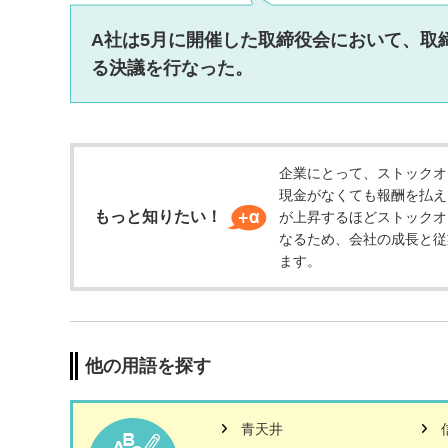
ッ
タ
A社は5月に開催した取締役会において、取
情
る決議を行なった。
報
に
移
動
し
企業にとって、ストックオ
ま
現金がなくても報酬を払え
す
もっと知りたい！
が上昇するほどストックオ
なるため、会社の成長と従
ます。
他の用語を探す
青天井