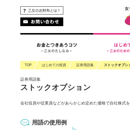
ペ
ペ
ヘ
こ
こ
ペ
こ
ペ
こ
ー
ー
ッ
こ
こ
ー
こ
ー
の
ジ
ジ
ダ
か
か
ジ
か
ジ
ペ
の
内
情
ら
ら
の
ら
の
ー
先
を
報
ヘ
本
現
フ
終
ジ
頭
移
に
ッ
文
在
ッ
わ
の
に
動
移
ダ
に
地
タ
り
上
な
す
動
情
な
情
に
部
り
る
し
報
り
報
な
へ
ま
た
ま
に
ま
に
り
戻
TOP
はじめての投資
証券用語集
ストックオプシ
す。
め
す
な
す。
な
ま
り
の
本
り
り
す。
ま
証券用語集
リ
文
ま
ま
す。
ストックオプション
ン
に
す。
す。
ク
移
で
動
会社役員や従業員などがあらかじめ定めた価格で自社株式を
す。
し
ま
す
用語の使用例
フ