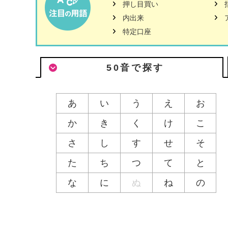
押し目買い
内出来
特定口座
50音で探す
あ
い
う
え
お
か
き
く
け
こ
さ
し
す
せ
そ
た
ち
つ
て
と
な
に
ぬ
ね
の