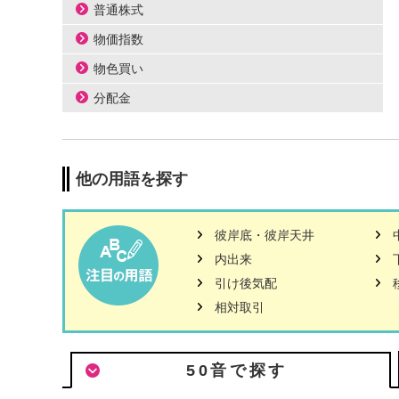
ッ
普通株式
タ
物価指数
情
報
物色買い
に
分配金
移
動
し
ま
他の用語を探す
す
彼岸底・彼岸天井
内出来
引け後気配
相対取引
50音で探す