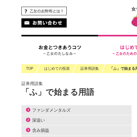
ペ
ペ
ヘ
こ
こ
ペ
こ
ペ
こ
ー
ー
ッ
こ
こ
ー
こ
ー
の
ジ
ジ
ダ
か
か
ジ
か
ジ
ペ
の
内
情
ら
ら
の
ら
の
ー
先
を
報
ヘ
本
現
フ
終
ジ
頭
移
に
ッ
文
在
ッ
わ
の
に
動
移
ダ
に
地
タ
り
上
な
す
動
情
な
情
に
部
り
る
し
報
り
報
な
へ
ま
た
ま
に
ま
に
り
戻
TOP
はじめての投資
証券用語集
「ふ」で始まる
す。
め
す
な
す。
な
ま
り
の
本
り
り
す。
ま
証券用語集
リ
文
ま
ま
す。
「ふ」で始まる用語
ン
に
す。
す。
ク
移
で
動
ファンダメンタルズ
す。
し
ま
深追い
す
含み損益
フ