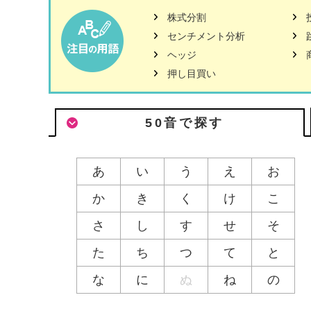
株式分割
センチメント分析
ヘッジ
押し目買い
50音で探す
あ
い
う
え
お
か
き
く
け
こ
さ
し
す
せ
そ
た
ち
つ
て
と
な
に
ぬ
ね
の