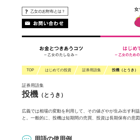
ペ
ペ
ヘ
こ
こ
ペ
こ
ペ
こ
ー
ー
ッ
こ
こ
ー
こ
ー
の
ジ
ジ
ダ
か
か
ジ
か
ジ
ペ
の
内
情
ら
ら
の
ら
の
ー
先
を
報
ヘ
本
現
フ
終
ジ
頭
移
に
ッ
文
在
ッ
わ
の
に
動
移
ダ
に
地
タ
り
上
な
す
動
情
な
情
に
部
り
る
し
報
り
報
な
へ
ま
た
ま
に
ま
に
り
戻
TOP
はじめての投資
証券用語集
投機（とうき）
す。
め
す
な
す。
な
ま
り
の
本
り
り
す。
ま
証券用語集
リ
文
ま
ま
す。
投機
ン
に
す。
す。
（とうき）
ク
移
で
動
広義では相場の変動を利用して、その値ざやが生み出す利益
す。
し
と。一般的に、投機は短期間の売買、投資は長期保有の意図
ま
す
フ
用語の使用例