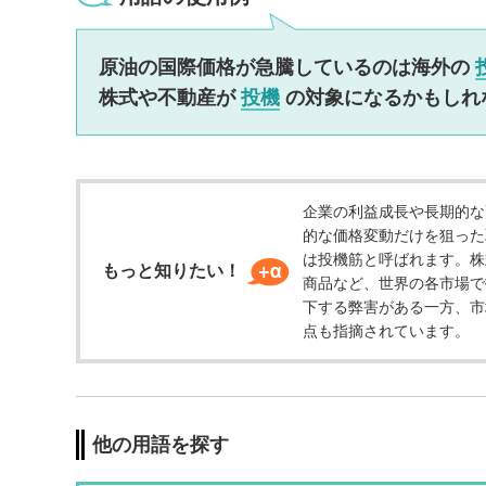
ッ
タ
情
原油の国際価格が急騰しているのは海外の
報
株式や不動産が
投機
の対象になるかもしれ
に
移
動
し
ま
企業の利益成長や長期的な
す
的な価格変動だけを狙った
は投機筋と呼ばれます。株
もっと知りたい！
商品など、世界の各市場で
下する弊害がある一方、市
点も指摘されています。
他の用語を探す