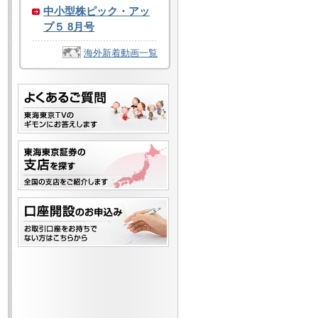
中小型株ピック・アッ
プ５ 8月号
海外新着動画一覧