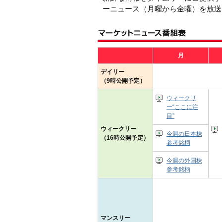
ーニュース（月曜から金曜）を放送
月
デイリー
（9時公開予定）
ウィークリ
ー“ここに注
目”
ウィークリー
今週の日本株
（16時公開予定）
参考銘柄
今週の外国株
参考銘柄
マンスリー