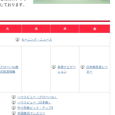
しております。
火
水
木
金
モーニング・ニュース
グローバル株
為替ナビゲー
日本株投資レー
式投資戦略
ション
ダー
ハウスビュー（グローバル）
ハウスビュー（日本株）
中小型株ピック・アップ5
外国株式マンスリー