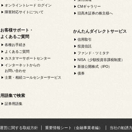
オンライントレード ログイン
CMギャラリー
障害対応サイトについて
旧髙木証券の株主様へ
お客様サポート・
かんたんダイレクトサービス
よくあるご質問
信用取引
各種お手続き
投資信託
よくあるご質問
ファンド・ツミタテ
カスタマーサポートセンター
NISA（少額投資非課税制度）
インターネットからの
新規公開株式（IPO）
お問い合わせ
債券
士業・相続コールセンターサービス
用語集で検索
証券用語集
運営に関する取組方針
重要情報シート（金融事業者編）
当社の勧誘