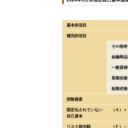
基本的項目
補完的項目
その他有
金融商品
一般貸倒
長期劣後
短期劣後
控除資産
固定化されていない
（Ａ）＋
自己資本
リスク相当額
（Ｆ）－