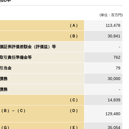
(単位：百万円)
（Ａ）
113,478
（Ｂ）
30,841
価証券評価差額金（評価益）等
-
取引責任準備金等
762
引当金
79
債務
30,000
債務
-
（Ｃ）
14,839
（Ｂ）－（Ｃ）
（Ｄ）
129,480
（Ｇ）
（Ｅ）
35,054