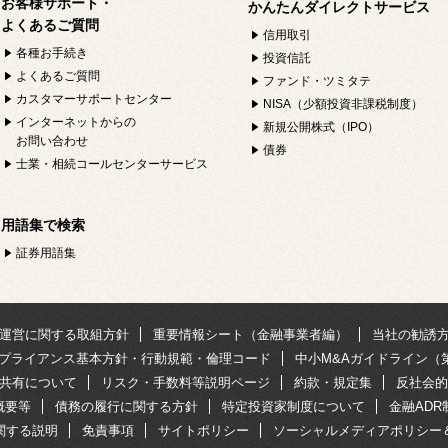
お客様サポート・
かんたんダイレクトサービス
よくあるご質問
信用取引
各種お手続き
投資信託
よくあるご質問
ファンド・ツミタテ
カスタマーサポートセンター
NISA（少額投資非課税制度）
インターネットからの
新規公開株式（IPO）
お問い合わせ
債券
士業・相続コールセンターサービス
用語集で検索
証券用語集
運営に関する取組方針
重要情報シート（金融事業者編）
当社の勧誘
プライアンス基本方針・行動規範・倫理コード
中小M&Aガイドライン（
共有について
リスク・手数料等説明ページ
約款・規定集
反社会的
概要等
債務の履行に関する方針
特定投資家制度について
金融AD
関する説明
免責事項
サイトポリシー
ソーシャルメディアポリシー