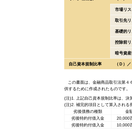
市場リス
取引先リ
基礎的リ
控除前リ
暗号資産
自己資本規制比率
（Ｄ）／
この書面は、金融商品取引法第４６
供するために作成されたものです。
(注)1. 上記自己資本規制比率は
(注)2. 補完的項目として算入さ
劣後債務の種類
金
劣後特約付借入金
20,00
劣後特約付借入金
10,00