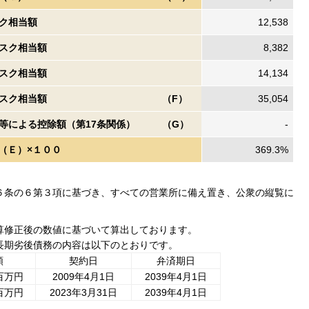
ク相当額
12,538
スク相当額
8,382
スク相当額
14,134
スク相当額
（F）
35,054
等による控除額（第17条関係）
（G）
-
（Ｅ）×１００
369.3%
条の６第３項に基づき、すべての営業所に備え置き、公衆の縦覧に
、決算修正後の数値に基づいて算出しております。
れる長期劣後債務の内容は以下のとおりです。
額
契約日
弁済期日
0百万円
2009年4月1日
2039年4月1日
0百万円
2023年3月31日
2039年4月1日