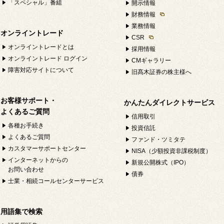
「スペシャル」番組
開示情報
財務情報
業務情報
オンライントレード
CSR
オンライントレードとは
採用情報
オンライントレード ログイン
CMギャラリー
障害対応サイトについて
旧髙木証券の株主様へ
お客様サポート・
かんたんダイレクトサービス
よくあるご質問
信用取引
各種お手続き
投資信託
よくあるご質問
ファンド・ツミタテ
カスタマーサポートセンター
NISA（少額投資非課税制度）
インターネットからの
新規公開株式（IPO）
お問い合わせ
債券
士業・相続コールセンターサービス
用語集で検索