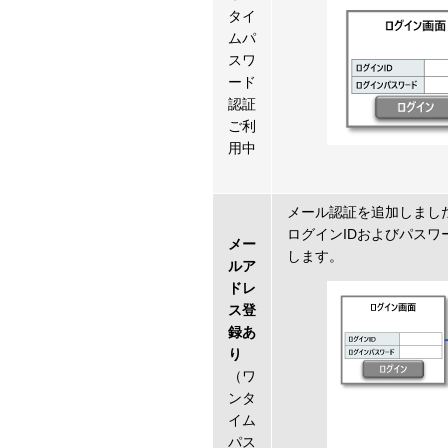
タイ
ムパ
スワ
ード
認証
ご利
用中
メール認証を追加しまし
ログインIDおよびパス
メー
します。
ルア
ドレ
ス登
録あ
り
（ワ
ンタ
イム
パス