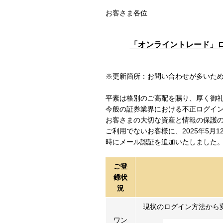
お客さま各位
「オンライントレード」ロ
※更新箇所：お問い合わせが多いた
平素は格別のご高配を賜り、厚く御
今般の証券業界における不正ログイ
お客さまの大切な資産と情報の保護
ご利用でないお客様に、2025年5月
時にメール認証を追加いたしました
ご登
録状
況
現状のログイン方法から
ワン