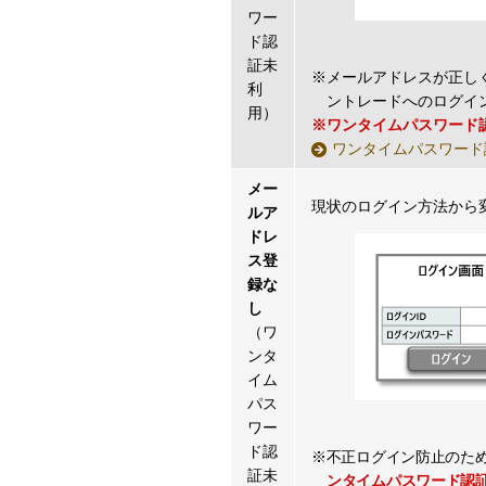
ワー
ド認
証未
※メールアドレスが正し
利
ントレードへのログイ
用）
※ワンタイムパスワード
ワンタイムパスワード
メー
現状のログイン方法から
ルア
ドレ
ス登
録な
し
（ワ
ンタ
イム
パス
ワー
ド認
※不正ログイン防止のた
証未
ンタイムパスワード認