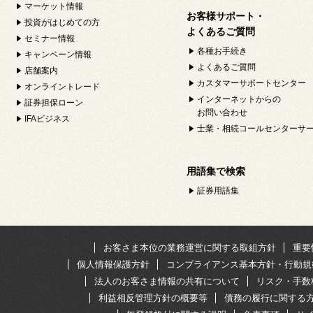
マーケット情報
お客様サポート・
投資がはじめての方
よくあるご質問
セミナー情報
各種お手続き
キャンペーン情報
よくあるご質問
店舗案内
カスタマーサポートセンター
オンライントレード
インターネットからの
証券担保ローン
お問い合わせ
IFAビジネス
士業・相続コールセンターサ
用語集で検索
証券用語集
お客さま本位の業務運営に関する取組方針
重要
個人情報保護方針
コンプライアンス基本方針・行動規
法人のお客さま情報の共有について
リスク・手数
利益相反管理方針の概要等
債務の履行に関する