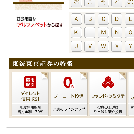
お
こ
そ
と
の
Ａ
Ｂ
Ｃ
Ｄ
Ｅ
Ｋ
Ｌ
Ｍ
Ｎ
Ｏ
Ｕ
Ｖ
Ｗ
Ｘ
Ｙ