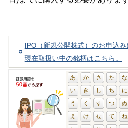
IPO（新規公開株式）のお申込
現在取扱い中の銘柄はこちら。
あ
か
さ
た
な
い
き
し
ち
に
う
く
す
つ
ぬ
え
け
せ
て
ね