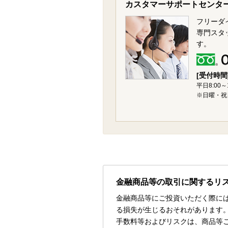
カスタマーサポートセンタ
フリーダ
専門スタ
す。
[受付時間
平日8:00～
※日曜・祝
金融商品等の取引に関するリ
金融商品等にご投資いただく際に
る損失が生じるおそれがあります
手数料等およびリスクは、商品等