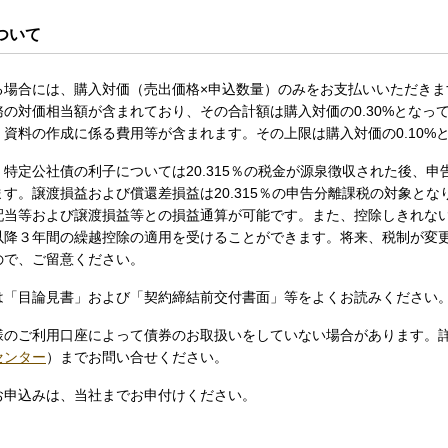
ついて
る場合には、購入対価（売出価格×申込数量）のみをお支払いいただきま
の対価相当額が含まれており、その合計額は購入対価の0.30%となっ
資料の作成に係る費用等が含まれます。その上限は購入対価の0.10%
特定公社債の利子については20.315％の税金が源泉徴収された後、
す。譲渡損益および償還差損益は20.315％の申告分離課税の対象と
配当等および譲渡損益等との損益通算が可能です。また、控除しきれな
以降３年間の繰越控除の適用を受けることができます。将来、税制が変
ので、ご留意ください。
は「目論見書」および「契約締結前交付書面」等をよくお読みください
様のご利用口座によって債券のお取扱いをしていない場合があります。
センター
）までお問い合せください。
お申込みは、当社までお申付けください。