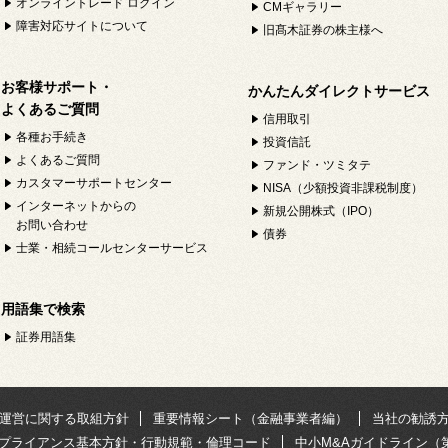
オンライントレード ログイン
CMギャラリー
障害対応サイトについて
旧髙木証券の株主様へ
お客様サポート・
かんたんダイレクトサービス
よくあるご質問
信用取引
各種お手続き
投資信託
よくあるご質問
ファンド・ツミタテ
カスタマーサポートセンター
NISA（少額投資非課税制度）
インターネットからの
新規公開株式（IPO）
お問い合わせ
債券
士業・相続コールセンターサービス
用語集で検索
証券用語集
運営に関する取組方針
重要情報シート（金融事業者編）
当社の勧誘
プライアンス基本方針・行動規範・倫理コード
中小M&Aガイドライン（