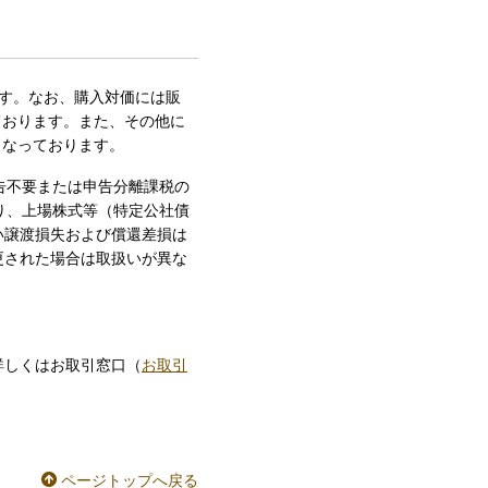
す。なお、購入対価には販
ております。また、その他に
となっております。
申告不要または申告分離課税の
なり、上場株式等（特定公社債
い譲渡損失および償還差損は
更された場合は取扱いが異な
。
詳しくはお取引窓口（
お取引
ページトップへ戻る