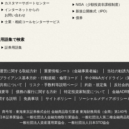
カスタマーサポートセンター
NISA（少額投資非課税制度）
インターネットからの
新規公開株式（IPO）
お問い合わせ
債券
士業・相続コールセンターサービス
用語集で検索
証券用語集
運営に関する取組方針
重要情報シート（金融事業者編）
当社の勧誘
プライアンス基本方針・行動規範・倫理コード
中小M&Aガイドライン（
共有について
リスク・手数料等説明ページ
約款・規定集
反社会的
概要等
債務の履行に関する方針
特定投資家制度について
金融AD
関する説明
免責事項
サイトポリシー
ソーシャルメディアポリシー
商号等：東海東京証券株式会社 金融商品取引業者 東海財務局長（金商）第140号
日本証券業協会、一般社団法人金融先物取引業協会、一般社団法人第二種金融商品
一般社団法人資産運用業協会、一般社団法人日本STO協会