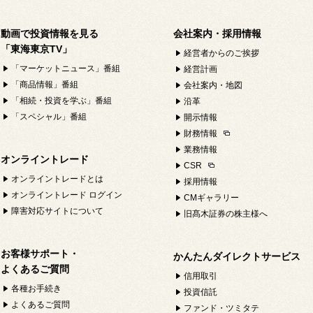
動画で投資情報を見る
会社案内・採用情報
「東海東京TV」
経営者からのご挨拶
「マーケットニュース」番組
経営計画
「商品情報」番組
会社案内・地図
「相続・投資を学ぶ」番組
沿革
「スペシャル」番組
開示情報
財務情報
業務情報
オンライントレード
CSR
オンライントレードとは
採用情報
オンライントレード ログイン
CMギャラリー
障害対応サイトについて
旧髙木証券の株主様へ
お客様サポート・
かんたんダイレクトサービス
よくあるご質問
信用取引
各種お手続き
投資信託
よくあるご質問
ファンド・ツミタテ