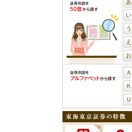
あ
い
う
え
お
Ａ
Ｋ
Ｕ