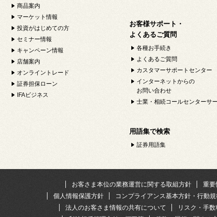
商品案内
マーケット情報
お客様サポート・
投資がはじめての方
よくあるご質問
セミナー情報
各種お手続き
キャンペーン情報
よくあるご質問
店舗案内
カスタマーサポートセンター
オンライントレード
インターネットからの
証券担保ローン
お問い合わせ
IFAビジネス
士業・相続コールセンターサ
用語集で検索
証券用語集
お客さま本位の業務運営に関する取組方針
重要
個人情報保護方針
コンプライアンス基本方針・行動規
法人のお客さま情報の共有について
リスク・手数