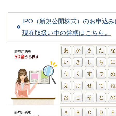
IPO（新規公開株式）のお申込
現在取扱い中の銘柄はこちら。
あ
か
さ
た
な
い
き
し
ち
に
う
く
す
つ
ぬ
え
け
せ
て
ね
お
こ
そ
と
の
Ａ
Ｂ
Ｃ
Ｄ
Ｅ