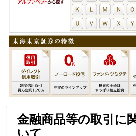
Ｋ
Ｌ
Ｍ
Ｎ
Ｏ
Ｕ
Ｖ
Ｗ
Ｘ
Ｙ
金融商品等の取引に
いて