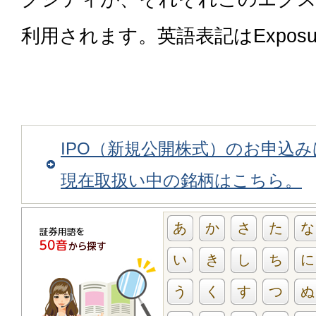
利用されます。英語表記はExpos
IPO（新規公開株式）のお申込
現在取扱い中の銘柄はこちら。
あ
か
さ
た
な
い
き
し
ち
に
う
く
す
つ
ぬ