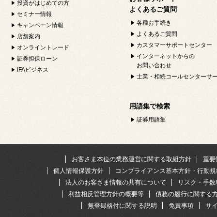
投資がはじめての方
よくあるご質問
セミナー情報
各種お手続き
キャンペーン情報
よくあるご質問
店舗案内
カスタマーサポートセンター
オンライントレード
インターネットからの
証券担保ローン
お問い合わせ
IFAビジネス
士業・相続コールセンターサ
用語集で検索
証券用語集
お客さま本位の業務運営に関する取組方針
重要
個人情報保護方針
コンプライアンス基本方針・行動規
法人のお客さま情報の共有について
リスク・手数
利益相反管理方針の概要等
債務の履行に関する
無登録格付に関する説明
免責事項
サ