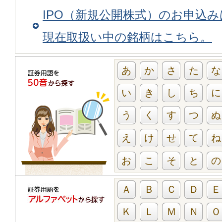
IPO（新規公開株式）のお申込
現在取扱い中の銘柄はこちら。
あ
か
さ
た
な
い
き
し
ち
に
う
く
す
つ
ぬ
え
け
せ
て
ね
お
こ
そ
と
の
Ａ
Ｂ
Ｃ
Ｄ
Ｅ
Ｋ
Ｌ
Ｍ
Ｎ
Ｏ