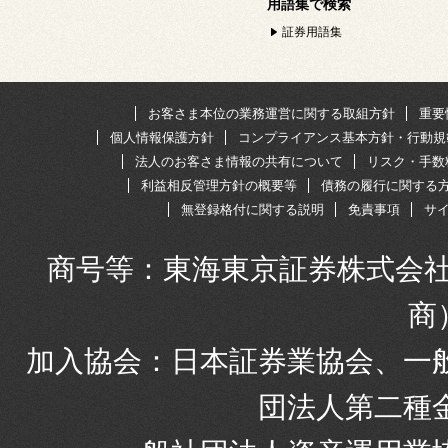
用語集で検索
証券用語集
お客さま本位の業務運営に関する取組方針
重要
個人情報保護方針
コンプライアンス基本方針・行動規
法人のお客さま情報の共有について
リスク・手数
利益相反管理方針の概要等
債務の履行に関する
無登録格付に関する説明
免責事項
サ
商号等：東海東京証券株式会社
商
加入協会：日本証券業協会、一
団法人第二種