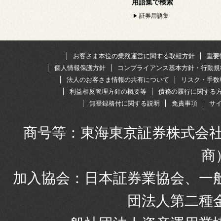
用語集で検索
証券用語集
お客さま本位の業務運営に関する取組方針
重要
個人情報保護方針
コンプライアンス基本方針・行動規
法人のお客さま情報の共有について
リスク・手数
利益相反管理方針の概要等
債務の履行に関する
無登録格付に関する説明
免責事項
サ
商号等：東海東京証券株式会社
商
加入協会：日本証券業協会、一
団法人第二種