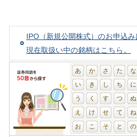
IPO（新規公開株式）のお申込
現在取扱い中の銘柄はこちら。
あ
か
さ
た
な
い
き
し
ち
に
う
く
す
つ
ぬ
え
け
せ
て
ね
お
こ
そ
と
の