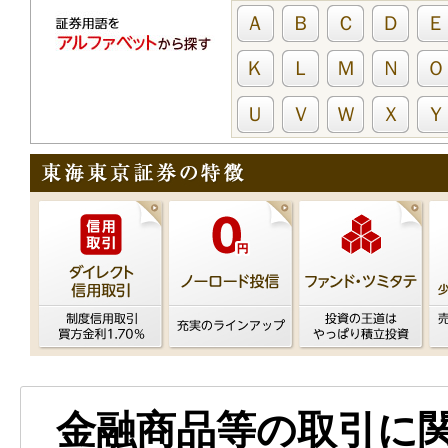
Ａ
Ｂ
Ｃ
Ｄ
Ｅ
Ｋ
Ｌ
Ｍ
Ｎ
Ｏ
Ｕ
Ｖ
Ｗ
Ｘ
Ｙ
金融商品等の取引に