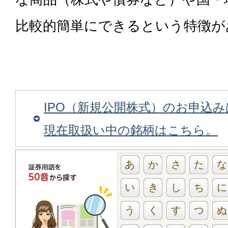
比較的簡単にできるという特徴が
IPO（新規公開株式）のお申込
現在取扱い中の銘柄はこちら。
あ
か
さ
た
な
い
き
し
ち
に
う
く
す
つ
ぬ