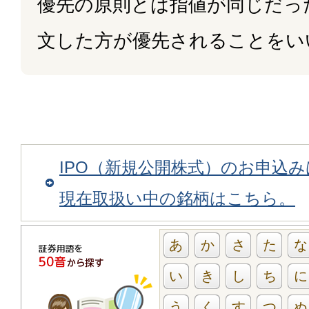
優先の原則とは指値が同じだっ
文した方が優先されることをい
IPO（新規公開株式）のお申込
現在取扱い中の銘柄はこちら。
あ
か
さ
た
な
い
き
し
ち
に
う
く
す
つ
ぬ