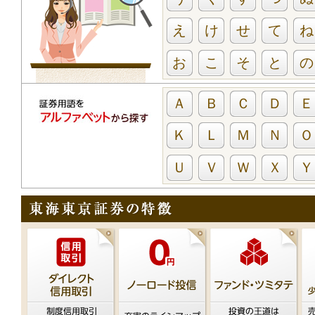
え
け
せ
て
ね
お
こ
そ
と
の
Ａ
Ｂ
Ｃ
Ｄ
Ｅ
Ｋ
Ｌ
Ｍ
Ｎ
Ｏ
Ｕ
Ｖ
Ｗ
Ｘ
Ｙ