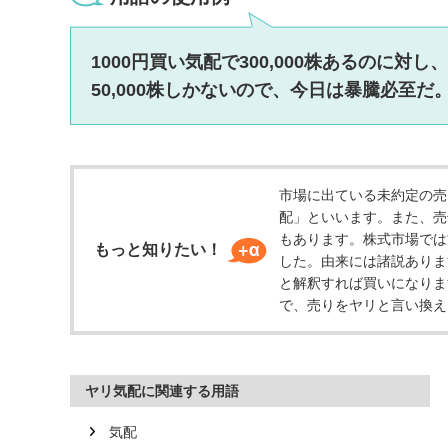
ッ
タ
情
1000円買い気配で300,000株あるのに対し、
報
50,000株しかないので、今日は暴騰必至だ
に
移
動
し
ま
市場に出ている未約定の売
す
配」といいます。また、売
もあります。株式市場では
もっと知りたい！
した。由来には諸説ありま
と解釈すれば買いになりま
で、売りをヤリと言い換え
ヤリ気配に関連する用語
気配