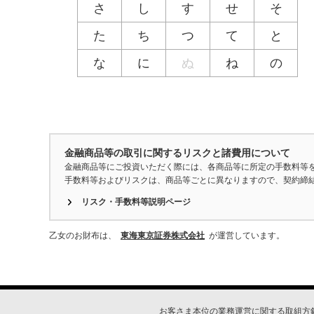
さ
し
す
せ
そ
た
ち
つ
て
と
な
に
ぬ
ね
の
金融商品等の取引に関するリスクと諸費用について
金融商品等にご投資いただく際には、各商品等に所定の手数料等
手数料等およびリスクは、商品等ごとに異なりますので、契約締
リスク・手数料等説明ページ
乙女のお財布は、
東海東京証券株式会社
が運営しています。
お客さま本位の業務運営に関する取組方