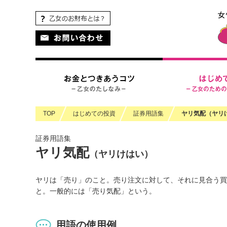
ペ
ペ
ヘ
こ
こ
ペ
こ
ペ
こ
ー
ー
ッ
こ
こ
ー
こ
ー
の
ジ
ジ
ダ
か
か
ジ
か
ジ
ペ
の
内
情
ら
ら
の
ら
の
ー
先
を
報
ヘ
本
現
フ
終
ジ
頭
移
に
ッ
文
在
ッ
わ
の
に
動
移
ダ
に
地
タ
り
上
な
す
動
情
な
情
に
部
り
る
し
報
り
報
な
へ
ま
た
ま
に
ま
に
り
戻
TOP
はじめての投資
証券用語集
ヤリ気配（ヤリ
す。
め
す
な
す。
な
ま
り
の
本
り
り
す。
ま
証券用語集
リ
文
ま
ま
す。
ヤリ気配
ン
に
す。
す。
（ヤリけはい）
ク
移
で
動
ヤリは「売り」のこと。売り注文に対して、それに見合う買
す。
し
と。一般的には「売り気配」という。
ま
す
フ
用語の使用例