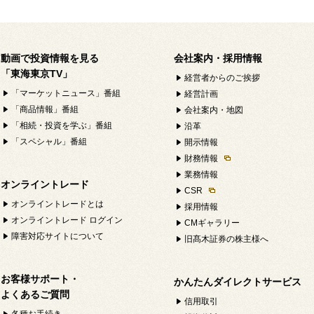
動画で投資情報を見る
会社案内・採用情報
「東海東京TV」
経営者からのご挨拶
「マーケットニュース」番組
経営計画
「商品情報」番組
会社案内・地図
「相続・投資を学ぶ」番組
沿革
「スペシャル」番組
開示情報
財務情報
業務情報
オンライントレード
CSR
オンライントレードとは
採用情報
オンライントレード ログイン
CMギャラリー
障害対応サイトについて
旧髙木証券の株主様へ
お客様サポート・
かんたんダイレクトサービス
よくあるご質問
信用取引