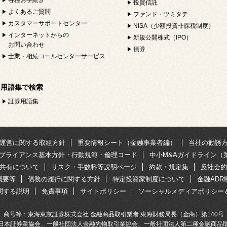
各種お手続き
投資信託
よくあるご質問
ファンド・ツミタテ
カスタマーサポートセンター
NISA（少額投資非課税制度）
インターネットからの
新規公開株式（IPO）
お問い合わせ
債券
士業・相続コールセンターサービス
用語集で検索
証券用語集
運営に関する取組方針
重要情報シート（金融事業者編）
当社の勧誘
プライアンス基本方針・行動規範・倫理コード
中小M&Aガイドライン（
共有について
リスク・手数料等説明ページ
約款・規定集
反社会的
概要等
債務の履行に関する方針
特定投資家制度について
金融AD
関する説明
免責事項
サイトポリシー
ソーシャルメディアポリシー
商号等：東海東京証券株式会社 金融商品取引業者 東海財務局長（金商）第140号
日本証券業協会、一般社団法人金融先物取引業協会、一般社団法人第二種金融商品