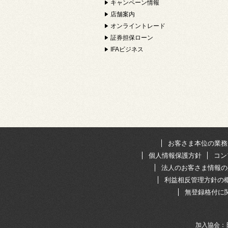
キャンペーン情報
店舗案内
オンライントレード
証券担保ローン
IFAビジネス
お客さま本位の業務
個人情報保護方針
コン
法人のお客さま情報の
利益相反管理方針の
無登録格付に
加入協会：