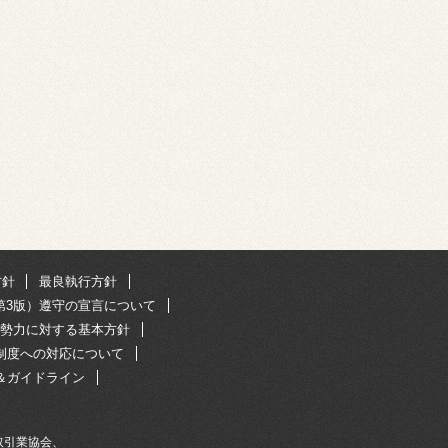
方針
最良執行方針
第3版）遵守の宣言について
勢力に対する基本方針
R制度への対応について
＆ガイドライン
取引業協会、